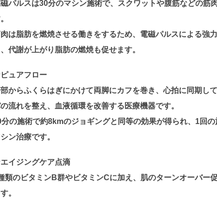
電磁パルスは30分のマシン施術で、スクワットや腹筋などの筋
す。
筋肉は脂肪を燃焼させる働きをするため、電磁パルスによる強
く、代謝が上がり脂肪の燃焼も促せます。
☆ピュアフロー
臀部からふくらはぎにかけて両脚にカフを巻き、心拍に同期し
パの流れを整え、血液循環を改善する医療機器です。
30分の施術で約8kmのジョギングと同等の効果が得られ、1回
マシン治療です。
☆エイジングケア点滴
5種類のビタミンB群やビタミンCに加え、肌のターンオーバー促
ます。