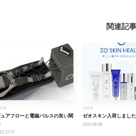
関連記
ログ
ブログ
ピュアフローと電磁パルスの良い関
ゼオスキン入荷しました
係
2023.08.08
22.12.27