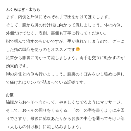
ふくらはぎ・太もも
まず、内側と外側にそれぞれ手で圧をかけてほぐします。
そして、膝から脚の付け根に向かって流しましょう。体の内側、
外側だけでなく、表側、裏側も丁寧に行ってください。
指で掴んで流すのもいいですが、手が疲れてしまうので、グーに
した指の凹凸を使うのもオススメです
足首から膝裏に向かって流しましょう。両手を交互に動かすのが
効果的です。
脚の外側と内側も行いましょう。膝裏のくぼみを少し強めに押し
て痛ければリンパが詰まっている証拠です。
お腹
脇腹からおへそへ向かって、やさしくなでるようにマッサージ。
そして、おへその周りをくるくる、「の」の字を書くように左回
りでさすり、最後に脇腹あたりからお腹の中心を通ってそけい部
（太ももの付け根）に流し込みましょう。