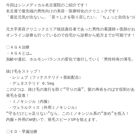
今回はシンメディカル名古屋院のご紹介です！

名古屋で最先端の男性向けの美容・医療特化のクリニックです！

「最近元気が出ない…」「若々しさを取り戻したい」「ちょっと自信をつ
元大手美容クリニックエリア統括責任者であった男性の看護師＋医師がお
オンライン診療も行っているので自宅から診察から処方までが可能です！
〇ＡＧＡ治療

・ＡＧＡとは…

加齢や遺伝、ホルモンバランスの変化で進行していく「男性特有の薄毛」
抜け毛をストップ！

 ・レシュブ（フィナステリド＋亜鉛配合）

 ・デュタステリド 0.5mg　

この2つは、抜け毛の進行を防ぐ“守りの薬”。髪の寿命をのばす役割があ
発毛を促進！

 ・ミノキシジル（内服）

 ・ヴェラルティス（外用ミノキシジル）

“守るだけじゃ足りない”なら、このミノキシジル系の“攻め”を投入！

内服＋外用のW使いで、発毛スピードUPを狙えます。

〇ＥＤ・早漏治療
