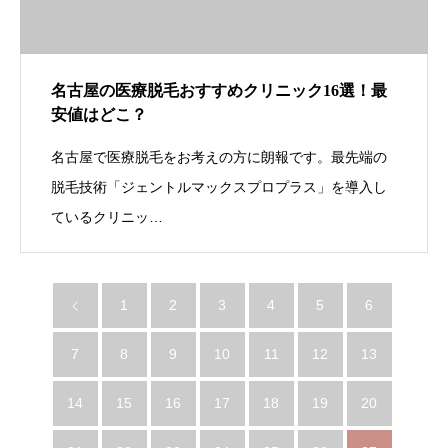
名古屋の医療脱毛おすすめクリニック16選！最
安値はどこ？
名古屋で医療脱毛をお考えの方に朗報です。最先端の
脱毛技術「ジェントルマックスプロプラス」を導入し
ているクリニッ…
1
2
3
4
5
6
7
8
9
10
11
12
13
14
15
16
17
18
19
20